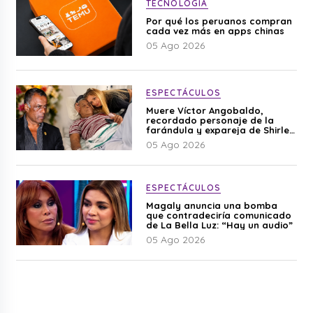
TECNOLOGÍA
Por qué los peruanos compran
cada vez más en apps chinas
05 Ago 2026
ESPECTÁCULOS
Muere Víctor Angobaldo,
recordado personaje de la
farándula y expareja de Shirley
Cherres
05 Ago 2026
ESPECTÁCULOS
Magaly anuncia una bomba
que contradeciría comunicado
de La Bella Luz: “Hay un audio”
05 Ago 2026