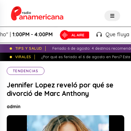
1:00PM - 4:00PM
Que fluya la tar
TIPS Y SALUD
Feriado 6 de agosto: 4 destinos recomend
VIRALES
¿Por qué es feriado el 6 de agosto en Perú? Esta 
TENDENCIAS
Jennifer Lopez reveló por qué se
divorció de Marc Anthony
admin