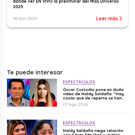
dónde ver EN VIVO la preliminar del Miss Universo
2025
Leer más
18 Nov 2025
Te puede interesar
ESPECTÁCULOS
Óscar Custodio pone en duda
video de Naldy Saldaña: “Hay
cosas que de repente se han
editado”
07 Ago 2026
ESPECTÁCULOS
Naldy Saldaña niega relación
con César Sánchez y evalúa