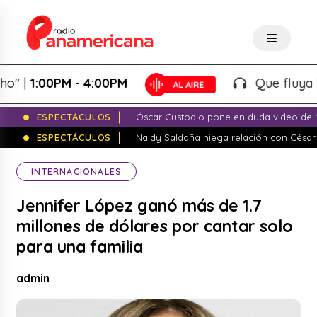
|
1:00PM - 4:00PM
Que fluya la tar
ESPECTÁCULOS
Óscar Custodio pone en duda video de N
ESPECTÁCULOS
Naldy Saldaña niega relación con César
INTERNACIONALES
Jennifer López ganó más de 1.7
millones de dólares por cantar solo
para una familia
admin