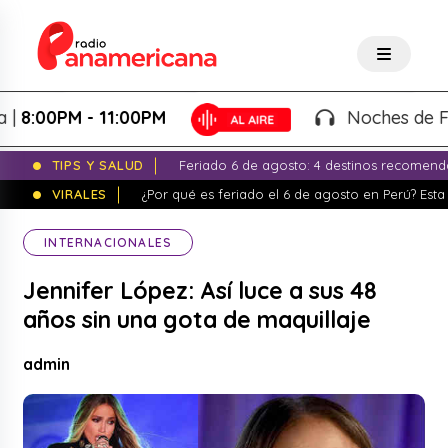
00PM - 11:00PM
Noches de Fantasí
TIPS Y SALUD
Feriado 6 de agosto: 4 destinos recomend
VIRALES
¿Por qué es feriado el 6 de agosto en Perú? Esta 
INTERNACIONALES
Jennifer López: Así luce a sus 48
años sin una gota de maquillaje
admin