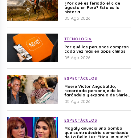
¿Por qué es feriado el 6 de
agosto en Perú? Esta es la
historia
05 Ago 2026
TECNOLOGÍA
Por qué los peruanos compran
cada vez más en apps chinas
05 Ago 2026
ESPECTÁCULOS
Muere Víctor Angobaldo,
recordado personaje de la
farándula y expareja de Shirley
Cherres
05 Ago 2026
ESPECTÁCULOS
Magaly anuncia una bomba
que contradeciría comunicado
de La Bella Luz: “Hay un audio”