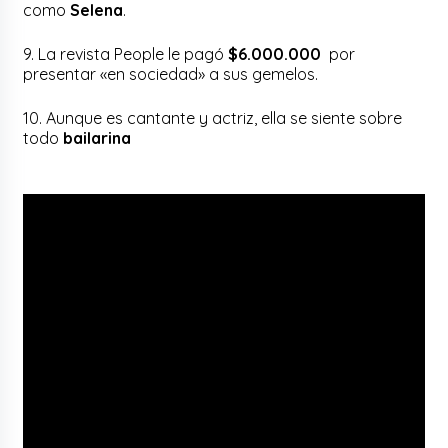
como
Selena
.
9. La revista People le pagó
$6.000.000
por
presentar «en sociedad» a sus gemelos.
10. Aunque es cantante y actriz, ella se siente sobre
todo
bailarina