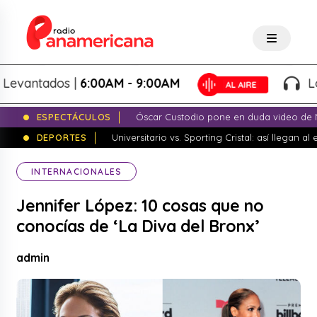
antados |
6:00AM - 9:00AM
Lo Mej
ESPECTÁCULOS
Óscar Custodio pone en duda video de N
DEPORTES
Universitario vs. Sporting Cristal: así llegan a
INTERNACIONALES
Jennifer López: 10 cosas que no
conocías de ‘La Diva del Bronx’
admin