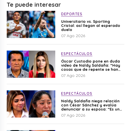
Te puede interesar
DEPORTES
Universitario vs. Sporting
Cristal: así llegan al esperado
duelo
07 Ago 2026
ESPECTÁCULOS
Óscar Custodio pone en duda
video de Naldy Saldaña: “Hay
cosas que de repente se han
editado”
07 Ago 2026
ESPECTÁCULOS
Naldy Saldaña niega relación
con César Sánchez y evalúa
denunciar a su esposa: “Es una
difamación”
07 Ago 2026