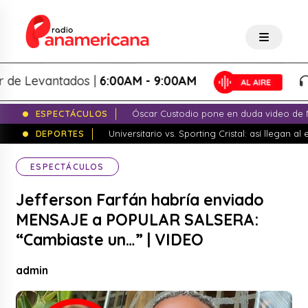
Levantados |
6:00AM - 9:00AM
Lo
ESPECTÁCULOS
Óscar Custodio pone en duda video de N
DEPORTES
Universitario vs. Sporting Cristal: así llegan a
ESPECTÁCULOS
Jefferson Farfán habría enviado
MENSAJE a POPULAR SALSERA:
“Cambiaste un…” | VIDEO
admin