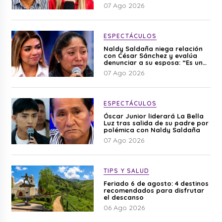
editado”
07 Ago 2026
ESPECTÁCULOS
Naldy Saldaña niega relación
con César Sánchez y evalúa
denunciar a su esposa: “Es una
difamación”
07 Ago 2026
ESPECTÁCULOS
Óscar Junior liderará La Bella
Luz tras salida de su padre por
polémica con Naldy Saldaña
07 Ago 2026
TIPS Y SALUD
Feriado 6 de agosto: 4 destinos
recomendados para disfrutar
el descanso
06 Ago 2026