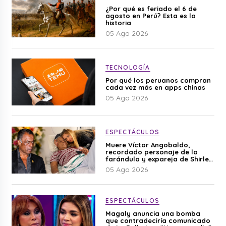
¿Por qué es feriado el 6 de
agosto en Perú? Esta es la
historia
05 Ago 2026
TECNOLOGÍA
Por qué los peruanos compran
cada vez más en apps chinas
05 Ago 2026
ESPECTÁCULOS
Muere Víctor Angobaldo,
recordado personaje de la
farándula y expareja de Shirley
Cherres
05 Ago 2026
ESPECTÁCULOS
Magaly anuncia una bomba
que contradeciría comunicado