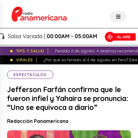
alsa Variada |
00:00AM - 05:00AM
TIPS Y SALUD
Feriado 6 de agosto: 4 destinos recomend
VIRALES
¿Por qué es feriado el 6 de agosto en Perú? Esta 
ESPECTÁCULOS
Jefferson Farfán confirma que le
fueron infiel y Yahaira se pronuncia:
“Uno se equivoca a diario”
Redacción Panamericana