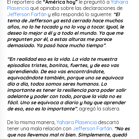
El reportero de
“América hoy”
le preguntó a
Yahaira
Plasencia
qué opinaba sobre las declaraciones de
Jefferson Farfán
y ella respondió lo siguiente:
“El
tema de Jefferson ya está cerrado hace muchos
años, no lo he tocado y no lo voy a tocar. Igual, le
deseo lo mejor a él y a todo el mundo. Ya que me
pregunten por él, a estas alturas me parece
demasiado. Ya pasó hace mucho tiempo”
.
“En realidad eso es la vida. La vida te muestra
episodios tristes, bonitos, fuertes, y de eso vas
aprendiendo. De eso vas encontrándote,
equivocándote también, porque uno se equivoca
día a día, todos somos seres humanos. Lo
importante es tener la resiliencia para poder salir
adelante y poder con todo, porque la vida no es
fácil. Uno se equivoca a diario y hay que aprender
de eso, eso es lo importante”
, agregó la salsera.
De la misma manera,
Yahaira Plasencia
descartó
tener una mala relación con
Jefferson Farfán
.
“No es
que nos llevemos mal ni bien. Simplemente, quedó