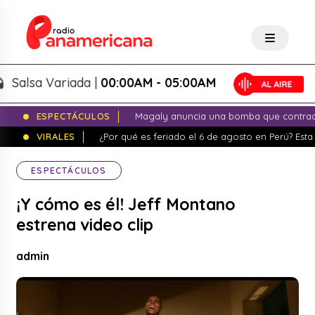
alsa Variada |
00:00AM - 05:00AM
ESPECTÁCULOS
Magaly anuncia una bomba que contrade
VIRALES
¿Por qué es feriado el 6 de agosto en Perú? Esta 
ESPECTÁCULOS
¡Y cómo es él! Jeff Montano
estrena video clip
admin