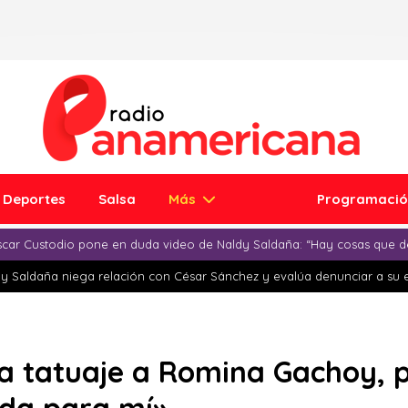
Deportes
Salsa
Más
Programaci
car Custodio pone en duda video de Naldy Saldaña: “Hay cosas que d
y Saldaña niega relación con César Sánchez y evalúa denunciar a su 
a tatuaje a Romina Gachoy, pe