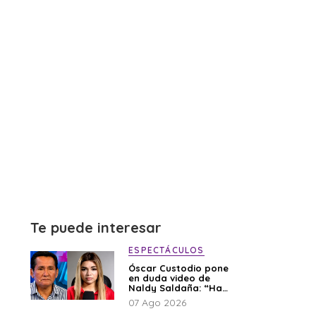
Te puede interesar
ESPECTÁCULOS
Óscar Custodio pone
en duda video de
Naldy Saldaña: “Hay
cosas que de repente
07 Ago 2026
se han editado”