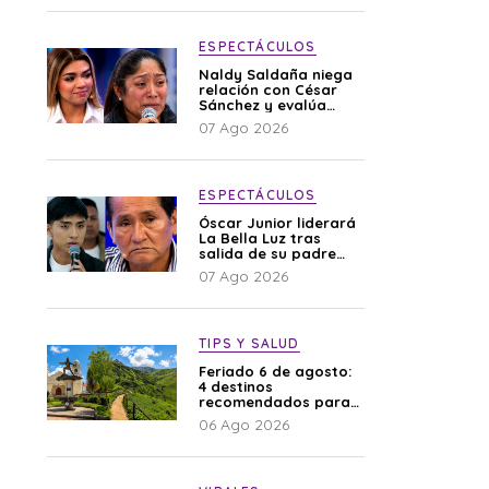
ESPECTÁCULOS
Naldy Saldaña niega
relación con César
Sánchez y evalúa
denunciar a su
07 Ago 2026
esposa: “Es una
difamación”
ESPECTÁCULOS
Óscar Junior liderará
La Bella Luz tras
salida de su padre
por polémica con
07 Ago 2026
Naldy Saldaña
TIPS Y SALUD
Feriado 6 de agosto:
4 destinos
recomendados para
disfrutar el descanso
06 Ago 2026