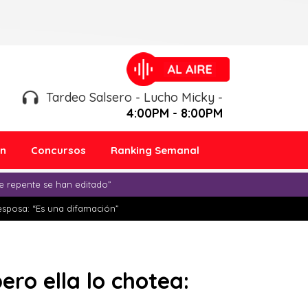
Tardeo Salsero - Lucho Micky -
4:00PM - 8:00PM
ón
Concursos
Ranking Semanal
e repente se han editado”
esposa: “Es una difamación”
ro ella lo chotea: