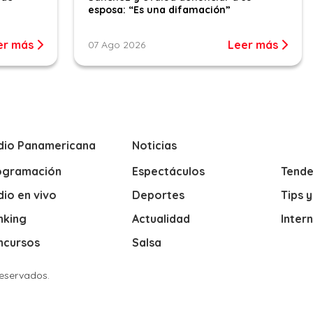
esposa: “Es una difamación”
er más
Leer más
07 Ago 2026
dio Panamericana
Noticias
ogramación
Espectáculos
Tende
io en vivo
Deportes
Tips 
nking
Actualidad
Inter
ncursos
Salsa
Reservados.