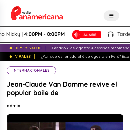
Micky |
4:00PM - 8:00PM
Tardeo S
TIPS Y SALUD
Feriado 6 de agosto: 4 destinos recomend
VIRALES
¿Por qué es feriado el 6 de agosto en Perú? Esta 
INTERNACIONALES
Jean-Claude Van Damme revive el
popular baile de
admin