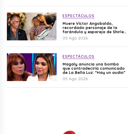
ESPECTÁCULOS
Muere Víctor Angobaldo,
recordado personaje de la
farándula y expareja de Shirley
Cherres
05 Ago 2026
ESPECTÁCULOS
Magaly anuncia una bomba
que contradeciría comunicado
de La Bella Luz: “Hay un audio”
05 Ago 2026