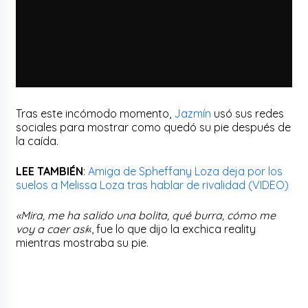
Tras este incómodo momento,
Jazmín
usó sus redes
sociales para mostrar como quedó su pie después de
la caída.
LEE TAMBIÉN
:
Amiga de Spheffany Loza deja por los
suelos a Melissa Loza tras hablar de rivalidad (VIDEO)
«Mira, me ha salido una bolita, qué burra, cómo me
voy a caer así
«, fue lo que dijo la exchica reality
mientras mostraba su pie.