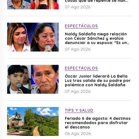
cosas que de repente se han
editado”
07 Ago 2026
ESPECTÁCULOS
Naldy Saldaña niega relación
con César Sánchez y evalúa
denunciar a su esposa: “Es una
difamación”
07 Ago 2026
ESPECTÁCULOS
Óscar Junior liderará La Bella
Luz tras salida de su padre por
polémica con Naldy Saldaña
07 Ago 2026
TIPS Y SALUD
Feriado 6 de agosto: 4 destinos
recomendados para disfrutar
el descanso
06 Ago 2026