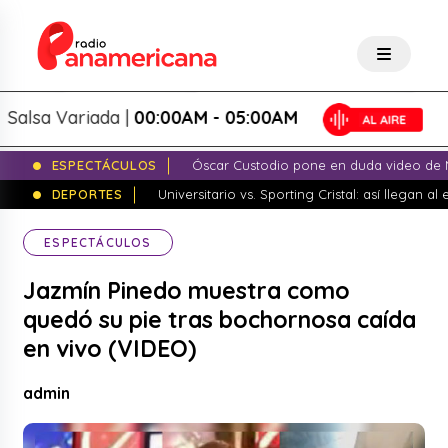
sa Variada |
00:00AM - 05:00AM
ESPECTÁCULOS
Óscar Custodio pone en duda video de N
DEPORTES
Universitario vs. Sporting Cristal: así llegan a
ESPECTÁCULOS
Jazmín Pinedo muestra como
quedó su pie tras bochornosa caída
en vivo (VIDEO)
admin