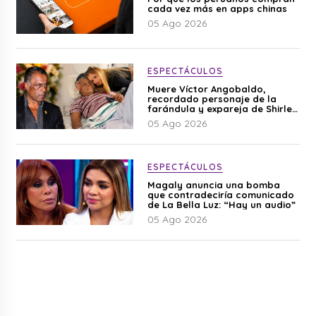
cada vez más en apps chinas
05 Ago 2026
ESPECTÁCULOS
Muere Víctor Angobaldo,
recordado personaje de la
farándula y expareja de Shirley
Cherres
05 Ago 2026
ESPECTÁCULOS
Magaly anuncia una bomba
que contradeciría comunicado
de La Bella Luz: “Hay un audio”
05 Ago 2026