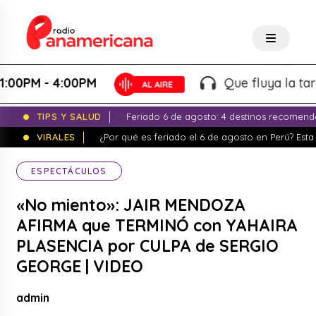
M - 4:00PM
Que fluya la tarde! - 
TIPS Y SALUD
Feriado 6 de agosto: 4 destinos recomend
VIRALES
¿Por qué es feriado el 6 de agosto en Perú? Esta 
ESPECTÁCULOS
«No miento»: JAIR MENDOZA
AFIRMA que TERMINÓ con YAHAIRA
PLASENCIA por CULPA de SERGIO
GEORGE | VIDEO
admin