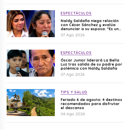
ESPECTÁCULOS
Naldy Saldaña niega relación
con César Sánchez y evalúa
denunciar a su esposa: “Es una
difamación”
07 Ago 2026
ESPECTÁCULOS
Óscar Junior liderará La Bella
Luz tras salida de su padre por
polémica con Naldy Saldaña
07 Ago 2026
TIPS Y SALUD
Feriado 6 de agosto: 4 destinos
recomendados para disfrutar
el descanso
06 Ago 2026