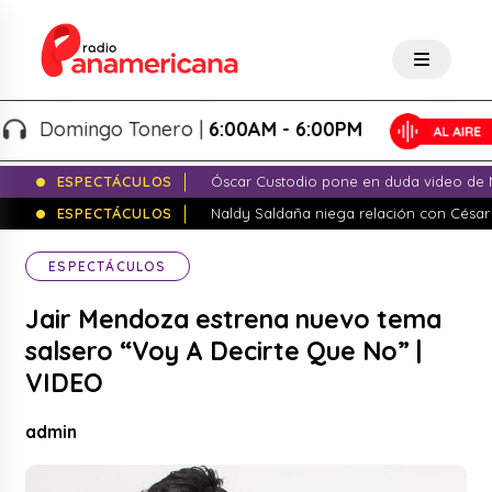
Domingo Tonero |
6:00AM - 6:00PM
ESPECTÁCULOS
Óscar Custodio pone en duda video de N
ESPECTÁCULOS
Naldy Saldaña niega relación con César
ESPECTÁCULOS
Jair Mendoza estrena nuevo tema
salsero “Voy A Decirte Que No” |
VIDEO
admin