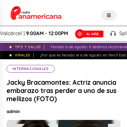
árcel |
9:00AM - 12:00PM
Splash! 
TIPS Y SALUD
Feriado 6 de agosto: 4 destinos recomend
VIRALES
¿Por qué es feriado el 6 de agosto en Perú? Esta 
INTERNACIONALES
Jacky Bracamontes: Actriz anuncia
embarazo tras perder a uno de sus
mellizos (FOTO)
admin