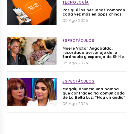
TECNOLOGÍA
Por qué los peruanos compran
cada vez más en apps chinas
05 Ago 2026
ESPECTÁCULOS
Muere Víctor Angobaldo,
recordado personaje de la
farándula y expareja de Shirley
Cherres
05 Ago 2026
ESPECTÁCULOS
Magaly anuncia una bomba
que contradeciría comunicado
de La Bella Luz: “Hay un audio”
05 Ago 2026