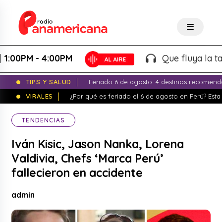
0PM - 4:00PM
Que fluya la tarde!
TIPS Y SALUD
Feriado 6 de agosto: 4 destinos recomend
VIRALES
¿Por qué es feriado el 6 de agosto en Perú? Esta 
TENDENCIAS
Iván Kisic, Jason Nanka, Lorena
Valdivia, Chefs ‘Marca Perú’
fallecieron en accidente
admin