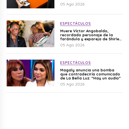
05 Ago 2026
ESPECTÁCULOS
Muere Víctor Angobaldo,
recordado personaje de la
farándula y expareja de Shirley
Cherres
05 Ago 2026
ESPECTÁCULOS
Magaly anuncia una bomba
que contradeciría comunicado
de La Bella Luz: “Hay un audio”
05 Ago 2026