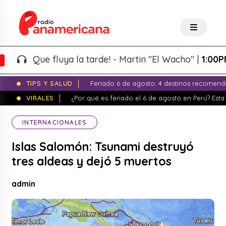
Que fluya la tarde! - Martin "El Wacho" |
1:00PM - 4
TIPS Y SALUD
Feriado 6 de agosto: 4 destinos recomend
VIRALES
¿Por qué es feriado el 6 de agosto en Perú? Esta 
INTERNACIONALES
Islas Salomón: Tsunami destruyó
tres aldeas y dejó 5 muertos
admin