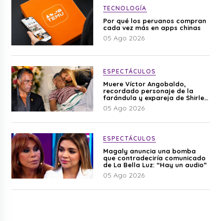
TECNOLOGÍA
Por qué los peruanos compran
cada vez más en apps chinas
05 Ago 2026
ESPECTÁCULOS
Muere Víctor Angobaldo,
recordado personaje de la
farándula y expareja de Shirley
Cherres
05 Ago 2026
ESPECTÁCULOS
Magaly anuncia una bomba
que contradeciría comunicado
de La Bella Luz: “Hay un audio”
05 Ago 2026