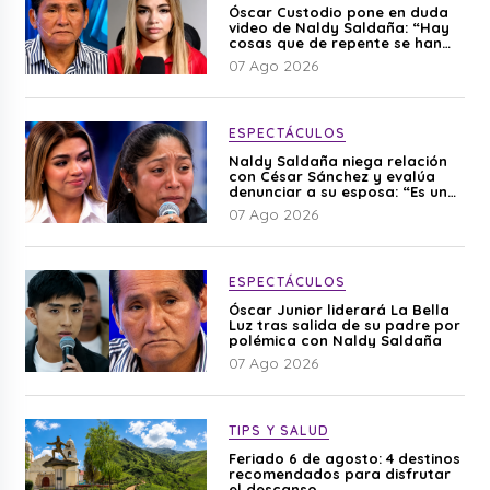
Óscar Custodio pone en duda
video de Naldy Saldaña: “Hay
cosas que de repente se han
editado”
07 Ago 2026
ESPECTÁCULOS
Naldy Saldaña niega relación
con César Sánchez y evalúa
denunciar a su esposa: “Es una
difamación”
07 Ago 2026
ESPECTÁCULOS
Óscar Junior liderará La Bella
Luz tras salida de su padre por
polémica con Naldy Saldaña
07 Ago 2026
TIPS Y SALUD
Feriado 6 de agosto: 4 destinos
recomendados para disfrutar
el descanso