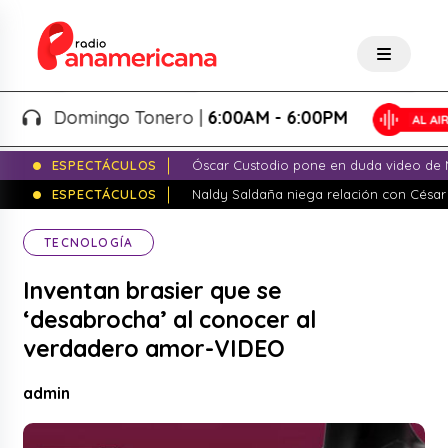
Domingo Tonero |
6:00AM - 6:00PM
ESPECTÁCULOS
Óscar Custodio pone en duda video de N
ESPECTÁCULOS
Naldy Saldaña niega relación con César
TECNOLOGÍA
Inventan brasier que se
‘desabrocha’ al conocer al
verdadero amor-VIDEO
admin