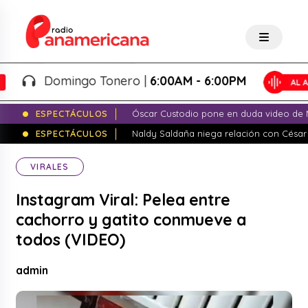
Domingo Tonero |
6:00AM - 6:00PM
ESPECTÁCULOS
Óscar Custodio pone en duda video de N
ESPECTÁCULOS
Naldy Saldaña niega relación con César
VIRALES
Instagram Viral: Pelea entre
cachorro y gatito conmueve a
todos (VIDEO)
admin