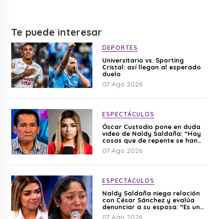
Te puede interesar
DEPORTES
Universitario vs. Sporting
Cristal: así llegan al esperado
duelo
07 Ago 2026
ESPECTÁCULOS
Óscar Custodio pone en duda
video de Naldy Saldaña: “Hay
cosas que de repente se han
editado”
07 Ago 2026
ESPECTÁCULOS
Naldy Saldaña niega relación
con César Sánchez y evalúa
denunciar a su esposa: “Es una
difamación”
07 Ago 2026