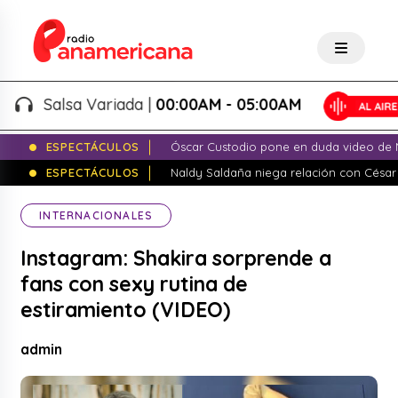
Salsa Variada |
00:00AM - 05:00AM
ESPECTÁCULOS
Óscar Custodio pone en duda video de N
ESPECTÁCULOS
Naldy Saldaña niega relación con César
INTERNACIONALES
Instagram: Shakira sorprende a
fans con sexy rutina de
estiramiento (VIDEO)
admin