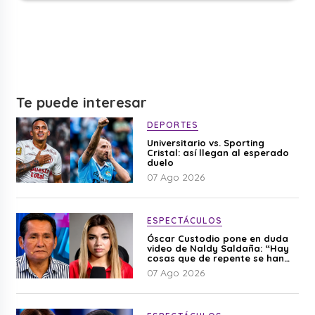
Te puede interesar
DEPORTES
Universitario vs. Sporting
Cristal: así llegan al esperado
duelo
07 Ago 2026
ESPECTÁCULOS
Óscar Custodio pone en duda
video de Naldy Saldaña: “Hay
cosas que de repente se han
editado”
07 Ago 2026