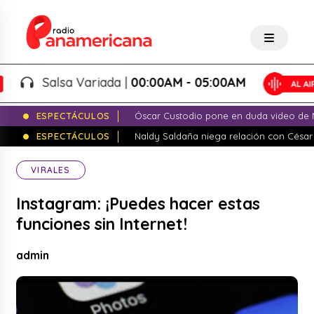
Salsa Variada |
00:00AM - 05:00AM
ESPECTÁCULOS
Óscar Custodio pone en duda video de N
ESPECTÁCULOS
Naldy Saldaña niega relación con César
VIRALES
Instagram: ¡Puedes hacer estas
funciones sin Internet!
admin