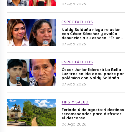
editado”
07 Ago 2026
ESPECTÁCULOS
Naldy Saldaña niega relación
con César Sánchez y evalúa
denunciar a su esposa: “Es una
difamación”
07 Ago 2026
ESPECTÁCULOS
Óscar Junior liderará La Bella
Luz tras salida de su padre por
polémica con Naldy Saldaña
07 Ago 2026
TIPS Y SALUD
Feriado 6 de agosto: 4 destinos
recomendados para disfrutar
el descanso
06 Ago 2026