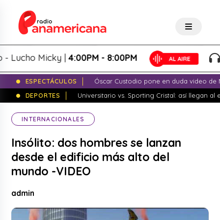
ucho Micky |
4:00PM - 8:00PM
Tar
ESPECTÁCULOS
Óscar Custodio pone en duda video de N
DEPORTES
Universitario vs. Sporting Cristal: así llegan a
INTERNACIONALES
Insólito: dos hombres se lanzan
desde el edificio más alto del
mundo -VIDEO
admin