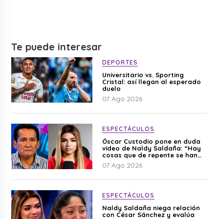
Te puede interesar
DEPORTES
Universitario vs. Sporting
Cristal: así llegan al esperado
duelo
07 Ago 2026
ESPECTÁCULOS
Óscar Custodio pone en duda
video de Naldy Saldaña: “Hay
cosas que de repente se han
editado”
07 Ago 2026
ESPECTÁCULOS
Naldy Saldaña niega relación
con César Sánchez y evalúa