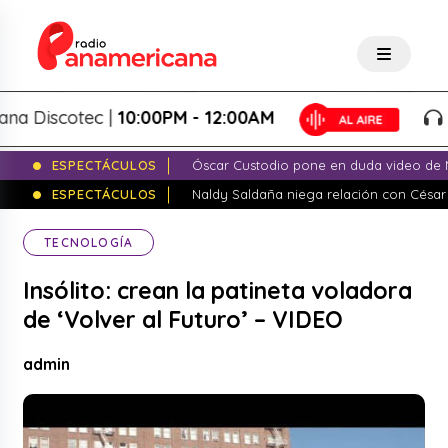
Discotec |
10:00PM - 12:00AM
Pan
ESPECTÁCULOS
Óscar Custodio pone en duda video de N
ESPECTÁCULOS
Naldy Saldaña niega relación con César
TECNOLOGÍA
Insólito: crean la patineta voladora
de ‘Volver al Futuro’ – VIDEO
admin