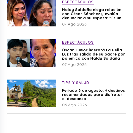
ESPECTÁCULOS
Naldy Saldaña niega relación
con César Sánchez y evalúa
denunciar a su esposa: “Es una
difamación”
07 Ago 2026
ESPECTÁCULOS
Óscar Junior liderará La Bella
Luz tras salida de su padre por
polémica con Naldy Saldaña
07 Ago 2026
TIPS Y SALUD
Feriado 6 de agosto: 4 destinos
recomendados para disfrutar
el descanso
06 Ago 2026