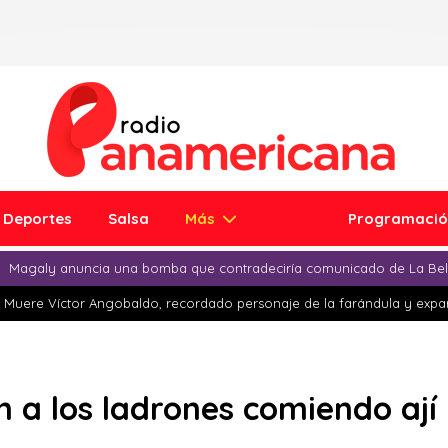
Deportes
Salsa
Más
Programaci
Magaly anuncia una bomba que contradeciría comunicado de La Bell
Muere Víctor Angobaldo, recordado personaje de la farándula y expar
an a los ladrones comiendo aj