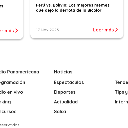
Perú vs. Bolivia: Los mejores memes
os
que dejó la derrota de la Bicolor
Leer más
17 Nov 2023
er más
dio Panamericana
Noticias
ogramación
Espectáculos
Tende
io en vivo
Deportes
Tips 
nking
Actualidad
Inter
ncursos
Salsa
Reservados.