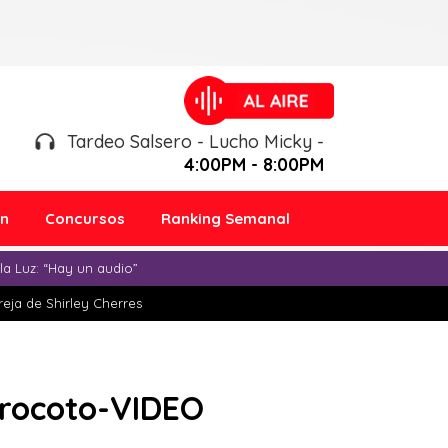
Tardeo Salsero - Lucho Micky -
4:00PM - 8:00PM
ón
Concursos
Ranking Semanal
a Luz: “Hay un audio”
eja de Shirley Cherres
í rocoto-VIDEO