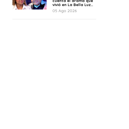
cuenta el drama que
vivió en La Bella Luz
tras denuncia al
05 Ago 2026
director musical: “No
me parece justo”