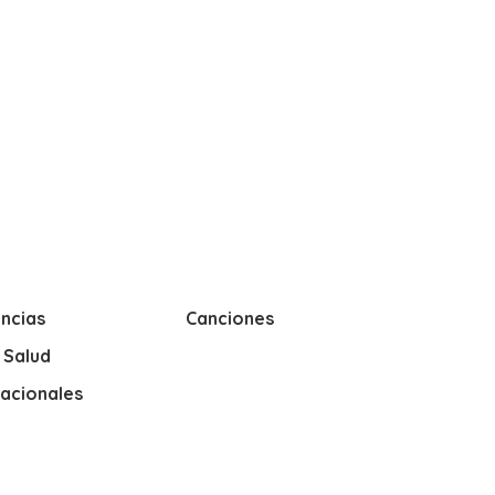
ncias
Canciones
y Salud
nacionales