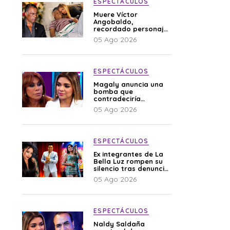
ESPECTÁCULOS
Muere Víctor
Angobaldo,
recordado personaje
de la farándula y
05 Ago 2026
expareja de Shirley
Cherres
ESPECTÁCULOS
Magaly anuncia una
bomba que
contradeciría
comunicado de La
05 Ago 2026
Bella Luz: “Hay un
audio”
ESPECTÁCULOS
Ex integrantes de La
Bella Luz rompen su
silencio tras denuncia
de Naldy: “Todo el
05 Ago 2026
mundo lo sabía”
ESPECTÁCULOS
Naldy Saldaña