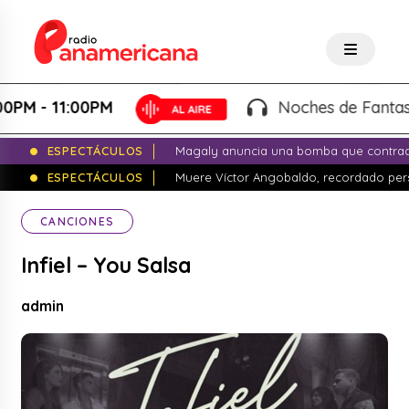
 11:00PM
Noches de Fantasía - K
ESPECTÁCULOS
Magaly anuncia una bomba que contrade
ESPECTÁCULOS
Muere Víctor Angobaldo, recordado pers
CANCIONES
Infiel – You Salsa
admin