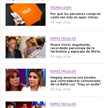
TECNOLOGÍA
Por qué los peruanos compran
cada vez más en apps chinas
05 Ago 2026
ESPECTÁCULOS
Muere Víctor Angobaldo,
recordado personaje de la
farándula y expareja de Shirley
Cherres
05 Ago 2026
ESPECTÁCULOS
Magaly anuncia una bomba
que contradeciría comunicado
de La Bella Luz: “Hay un audio”
05 Ago 2026
ESPECTÁCULOS