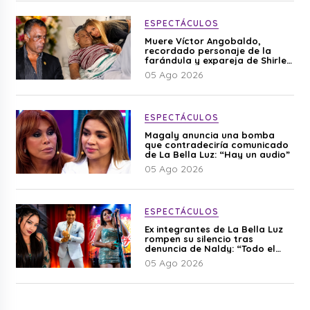
ESPECTÁCULOS
Muere Víctor Angobaldo,
recordado personaje de la
farándula y expareja de Shirley
Cherres
05 Ago 2026
ESPECTÁCULOS
Magaly anuncia una bomba
que contradeciría comunicado
de La Bella Luz: “Hay un audio”
05 Ago 2026
ESPECTÁCULOS
Ex integrantes de La Bella Luz
rompen su silencio tras
denuncia de Naldy: “Todo el
mundo lo sabía”
05 Ago 2026