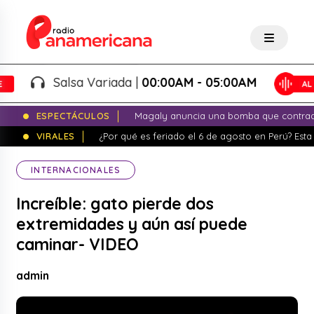
Salsa Variada |
00:00AM - 05:00AM
ESPECTÁCULOS
Magaly anuncia una bomba que contrade
VIRALES
¿Por qué es feriado el 6 de agosto en Perú? Esta 
INTERNACIONALES
Increíble: gato pierde dos
extremidades y aún así puede
caminar- VIDEO
admin