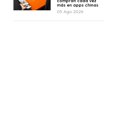
compran cada vez
más en apps chinas
05 Ago 2026