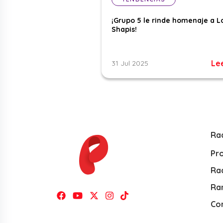
¡Grupo 5 le rinde homenaje a L
Shapis!
Le
31 Jul 2025
Ra
Pr
Rad
Ra
Co