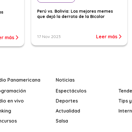
Perú vs. Bolivia: Los mejores memes
os
que dejó la derrota de la Bicolor
Leer más
17 Nov 2023
er más
dio Panamericana
Noticias
ogramación
Espectáculos
Tende
io en vivo
Deportes
Tips 
nking
Actualidad
Inter
ncursos
Salsa