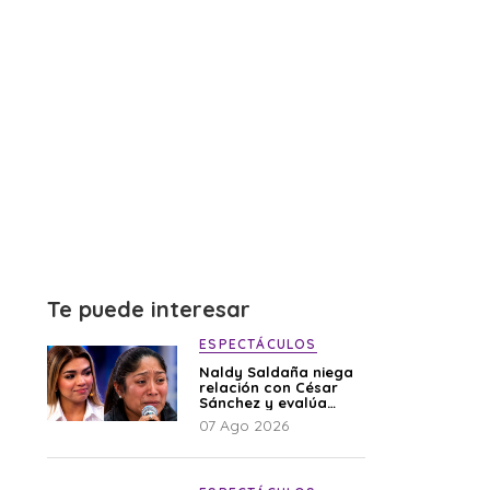
Te puede interesar
ESPECTÁCULOS
Naldy Saldaña niega
relación con César
Sánchez y evalúa
denunciar a su
07 Ago 2026
esposa: “Es una
difamación”