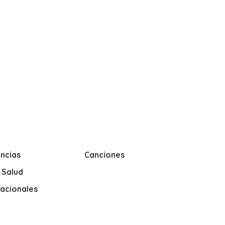
ncias
Canciones
y Salud
nacionales