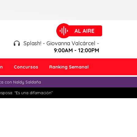
Splash! - Giovanna Valcárcel -
9:00AM - 12:00PM
ón
Concursos
Ranking Semanal
ica con Naldy Saldaña
esposa: “Es una difamación”