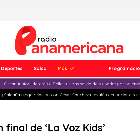
Deportes
Salsa
Más
Programaci
Óscar Junior liderará La Bella Luz tras salida de su padre por polém
y Saldaña niega relación con César Sánchez y evalúa denunciar a su 
 final de ‘La Voz Kids’