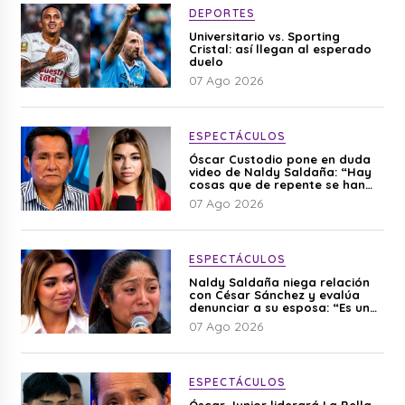
DEPORTES
Universitario vs. Sporting
Cristal: así llegan al esperado
duelo
07 Ago 2026
ESPECTÁCULOS
Óscar Custodio pone en duda
video de Naldy Saldaña: “Hay
cosas que de repente se han
editado”
07 Ago 2026
ESPECTÁCULOS
Naldy Saldaña niega relación
con César Sánchez y evalúa
denunciar a su esposa: “Es una
difamación”
07 Ago 2026
ESPECTÁCULOS