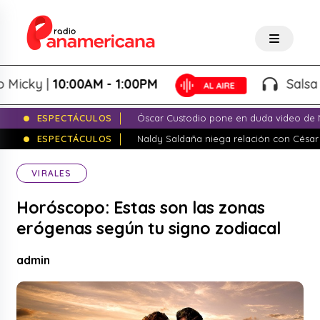
ky |
10:00AM - 1:00PM
Salsa de Pe
ESPECTÁCULOS
Óscar Custodio pone en duda video de N
ESPECTÁCULOS
Naldy Saldaña niega relación con César
VIRALES
Horóscopo: Estas son las zonas
erógenas según tu signo zodiacal
admin