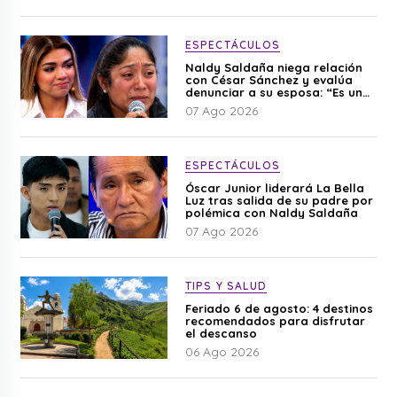
ESPECTÁCULOS
Naldy Saldaña niega relación
con César Sánchez y evalúa
denunciar a su esposa: “Es una
difamación”
07 Ago 2026
ESPECTÁCULOS
Óscar Junior liderará La Bella
Luz tras salida de su padre por
polémica con Naldy Saldaña
07 Ago 2026
TIPS Y SALUD
Feriado 6 de agosto: 4 destinos
recomendados para disfrutar
el descanso
06 Ago 2026