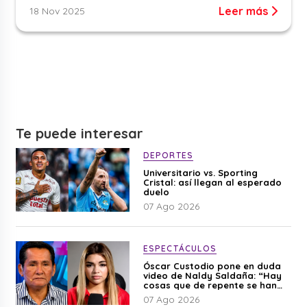
Leer más
18 Nov 2025
Te puede interesar
DEPORTES
Universitario vs. Sporting
Cristal: así llegan al esperado
duelo
07 Ago 2026
ESPECTÁCULOS
Óscar Custodio pone en duda
video de Naldy Saldaña: “Hay
cosas que de repente se han
editado”
07 Ago 2026