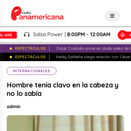
Salsa Power |
8:00PM - 12:00AM
ESPECTÁCULOS
Óscar Custodio pone en duda video de N
ESPECTÁCULOS
Naldy Saldaña niega relación con César
INTERNACIONALES
Hombre tenía clavo en la cabeza y
no lo sabía
admin