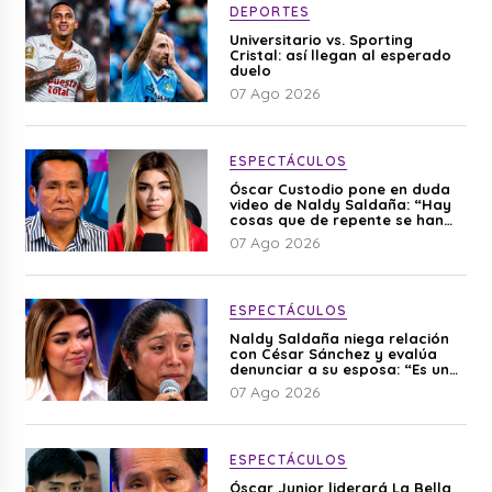
DEPORTES
Universitario vs. Sporting
Cristal: así llegan al esperado
duelo
07 Ago 2026
ESPECTÁCULOS
Óscar Custodio pone en duda
video de Naldy Saldaña: “Hay
cosas que de repente se han
editado”
07 Ago 2026
ESPECTÁCULOS
Naldy Saldaña niega relación
con César Sánchez y evalúa
denunciar a su esposa: “Es una
difamación”
07 Ago 2026
ESPECTÁCULOS
Óscar Junior liderará La Bella