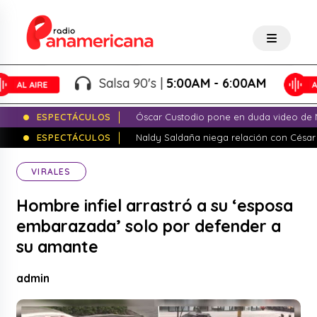
Salsa 90's |
5:00AM - 6:00AM
ESPECTÁCULOS
Óscar Custodio pone en duda video de N
ESPECTÁCULOS
Naldy Saldaña niega relación con César
VIRALES
Hombre infiel arrastró a su ‘esposa
embarazada’ solo por defender a
su amante
admin