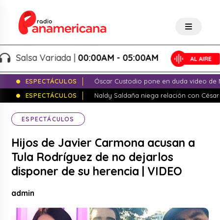
Salsa Variada |
00:00AM - 05:00AM
ESPECTÁCULOS
Óscar Custodio pone en duda video de N
ESPECTÁCULOS
Naldy Saldaña niega relación con César
ESPECTÁCULOS
Hijos de Javier Carmona acusan a
Tula Rodríguez de no dejarlos
disponer de su herencia | VIDEO
admin