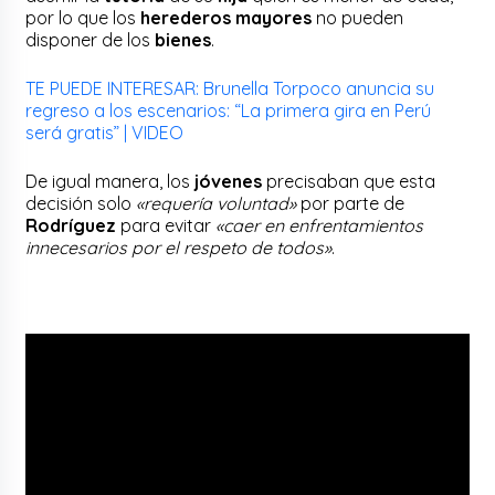
por lo que los
herederos mayores
no pueden
disponer de los
bienes
.
TE PUEDE INTERESAR: Brunella Torpoco anuncia su
regreso a los escenarios: “La primera gira en Perú
será gratis” | VIDEO
De igual manera, los
jóvenes
precisaban que esta
decisión solo
«requería voluntad»
por parte de
Rodríguez
para evitar
«caer en enfrentamientos
innecesarios por el respeto de todos»
.