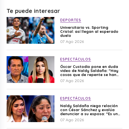
Te puede interesar
DEPORTES
Universitario vs. Sporting
Cristal: así llegan al esperado
duelo
07 Ago 2026
ESPECTÁCULOS
Óscar Custodio pone en duda
video de Naldy Saldaña: “Hay
cosas que de repente se han
editado”
07 Ago 2026
ESPECTÁCULOS
Naldy Saldaña niega relación
con César Sánchez y evalúa
denunciar a su esposa: “Es una
difamación”
07 Ago 2026