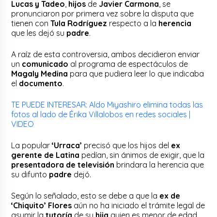
Lucas y Tadeo
,
hijos
de
Javier Carmona
, se
pronunciaron por primera vez sobre la disputa que
tienen con
Tula Rodríguez
respecto a la
herencia
que les dejó su
padre
.
A raíz de esta controversia, ambos decidieron enviar
un
comunicado
al programa de espectáculos de
Magaly Medina
para que pudiera leer lo que indicaba
el
documento
.
TE PUEDE INTERESAR: Aldo Miyashiro elimina todas las
fotos al lado de Érika Villalobos en redes sociales |
VIDEO
La popular
‘Urraca’
precisó que los hijos del
ex
gerente de Latina
pedían, sin ánimos de exigir, que la
presentadora de televisión
brindara la herencia que
su difunto
padre
dejó.
Según lo señalado, esto se debe a que la
ex de
‘Chiquito’ Flores
aún no ha iniciado el trámite legal de
asumir la
tutoría
de su
hija
quien es menor de edad,