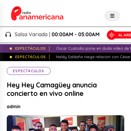
Salsa Variada |
00:00AM - 05:00AM
ESPECTÁCULOS
Óscar Custodio pone en duda video de N
ESPECTÁCULOS
Naldy Saldaña niega relación con César
ESPECTÁCULOS
Hey Hey Camagüey anuncia
concierto en vivo online
admin