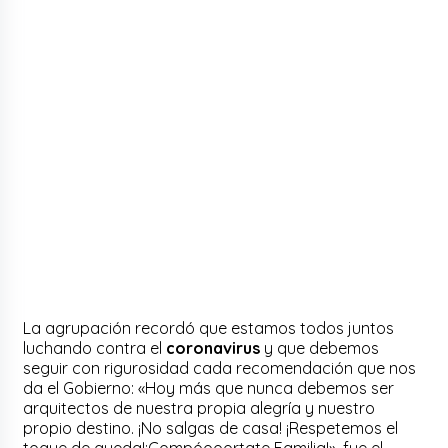
La agrupación recordó que estamos todos juntos
luchando contra el
coronavirus
y que debemos
seguir con rigurosidad cada recomendación que nos
da el Gobierno: «Hoy más que nunca debemos ser
arquitectos de nuestra propia alegría y nuestr
o
propio destino.
¡No salgas de casa! ¡Respetemos el
toque de queda!¡Compóooortate Familia!», fue el