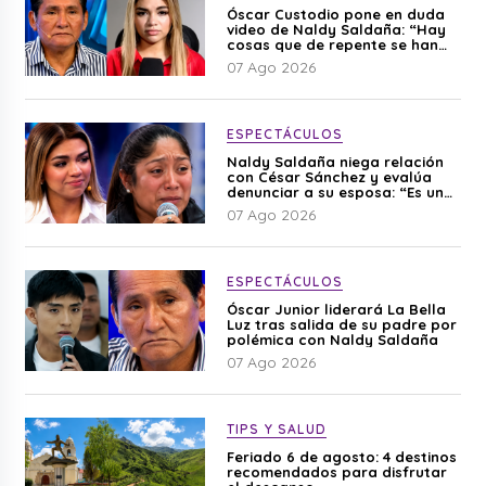
Óscar Custodio pone en duda
video de Naldy Saldaña: “Hay
cosas que de repente se han
editado”
07 Ago 2026
ESPECTÁCULOS
Naldy Saldaña niega relación
con César Sánchez y evalúa
denunciar a su esposa: “Es una
difamación”
07 Ago 2026
ESPECTÁCULOS
Óscar Junior liderará La Bella
Luz tras salida de su padre por
polémica con Naldy Saldaña
07 Ago 2026
TIPS Y SALUD
Feriado 6 de agosto: 4 destinos
recomendados para disfrutar