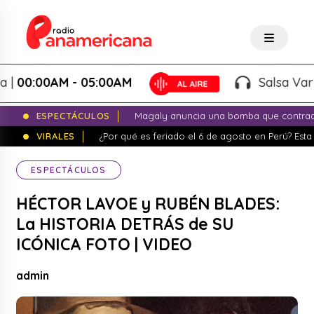
0:00AM - 05:00AM
Salsa Variada 
ESPECTÁCULOS
Magaly anuncia una bomba que contrade
VIRALES
¿Por qué es feriado el 6 de agosto en Perú? Esta 
ESPECTÁCULOS
HÉCTOR LAVOE y RUBÉN BLADES:
La HISTORIA DETRÁS de SU
ICÓNICA FOTO | VIDEO
admin