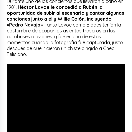
Durante uno de los conciertos que llevaron a cabo en
1981,
Héctor Lavoe le concedió a Rubén la
oportunidad de subir al escenario y cantar algunas
canciones junto a él y Willie Colón, incluyendo
«Pedro Navaja»
. Tanto Lavoe como Blades tenían la
costumbre de ocupar los asientos traseros en los
autobuses o aviones, y fue en uno de estos
momentos cuando la fotografía fue capturada, justo
después de que hicieran un chiste dirigido a Cheo
Feliciano.