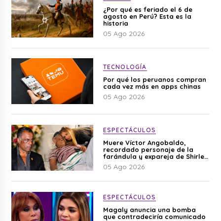
¿Por qué es feriado el 6 de
agosto en Perú? Esta es la
historia
05 Ago 2026
TECNOLOGÍA
Por qué los peruanos compran
cada vez más en apps chinas
05 Ago 2026
ESPECTÁCULOS
Muere Víctor Angobaldo,
recordado personaje de la
farándula y expareja de Shirley
Cherres
05 Ago 2026
ESPECTÁCULOS
Magaly anuncia una bomba
que contradeciría comunicado