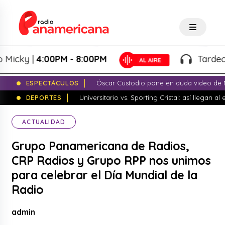
ky |
4:00PM - 8:00PM
Tardeo Sals
ESPECTÁCULOS
Óscar Custodio pone en duda video de N
DEPORTES
Universitario vs. Sporting Cristal: así llegan a
ACTUALIDAD
Grupo Panamericana de Radios,
CRP Radios y Grupo RPP nos unimos
para celebrar el Día Mundial de la
Radio
admin