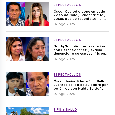
ESPECTÁCULOS
Óscar Custodio pone en duda
video de Naldy Saldaña: “Hay
cosas que de repente se han
editado”
07 Ago 2026
ESPECTÁCULOS
Naldy Saldaña niega relación
con César Sánchez y evalúa
denunciar a su esposa: “Es una
difamación”
07 Ago 2026
ESPECTÁCULOS
Óscar Junior liderará La Bella
Luz tras salida de su padre por
polémica con Naldy Saldaña
07 Ago 2026
TIPS Y SALUD