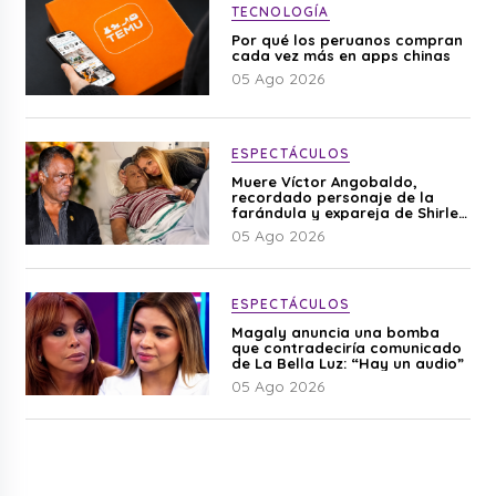
TECNOLOGÍA
Por qué los peruanos compran
cada vez más en apps chinas
05 Ago 2026
ESPECTÁCULOS
Muere Víctor Angobaldo,
recordado personaje de la
farándula y expareja de Shirley
Cherres
05 Ago 2026
ESPECTÁCULOS
Magaly anuncia una bomba
que contradeciría comunicado
de La Bella Luz: “Hay un audio”
05 Ago 2026