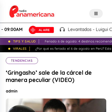
:00AM
Levantados - Luigui Carbaj
TIPS Y SALUD
Feriado 6 de agosto: 4 destinos recomend
VIRALES
¿Por qué es feriado el 6 de agosto en Perú? Esta 
TENDENCIAS
‘Gringasho’ sale de la cárcel de
manera peculiar (VIDEO)
admin