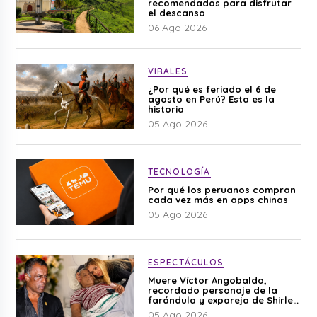
recomendados para disfrutar
el descanso
06 Ago 2026
VIRALES
¿Por qué es feriado el 6 de
agosto en Perú? Esta es la
historia
05 Ago 2026
TECNOLOGÍA
Por qué los peruanos compran
cada vez más en apps chinas
05 Ago 2026
ESPECTÁCULOS
Muere Víctor Angobaldo,
recordado personaje de la
farándula y expareja de Shirley
Cherres
05 Ago 2026