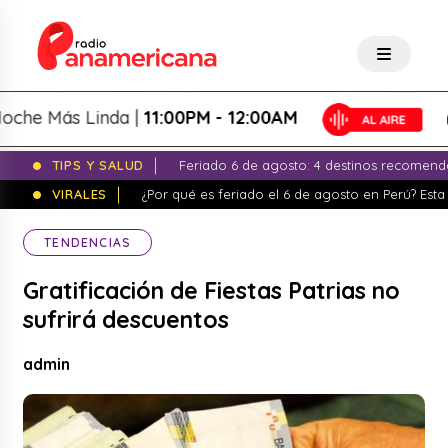
 Más Linda |
11:00PM - 12:00AM
L
TIPS Y SALUD
Feriado 6 de agosto: 4 destinos recomend
VIRALES
¿Por qué es feriado el 6 de agosto en Perú? Esta 
TENDENCIAS
Gratificación de Fiestas Patrias no
sufrirá descuentos
admin