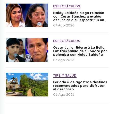
ESPECTÁCULOS
Naldy Saldaña niega relación
con César Sánchez y evalúa
denunciar a su esposa: “Es una
difamación”
07 Ago 2026
ESPECTÁCULOS
Óscar Junior liderará La Bella
Luz tras salida de su padre por
polémica con Naldy Saldaña
07 Ago 2026
TIPS Y SALUD
Feriado 6 de agosto: 4 destinos
recomendados para disfrutar
el descanso
06 Ago 2026