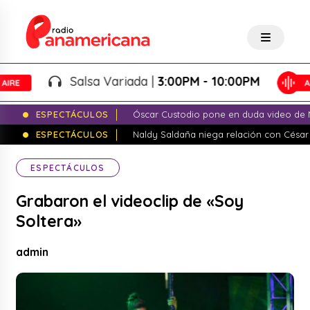
Salsa Variada |
3:00PM - 10:00PM
ESPECTÁCULOS
Óscar Custodio pone en duda video de N
ESPECTÁCULOS
Naldy Saldaña niega relación con César
ESPECTÁCULOS
Grabaron el videoclip de «Soy
Soltera»
admin