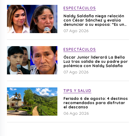
ESPECTÁCULOS
Naldy Saldaña niega relación
con César Sánchez y evalúa
denunciar a su esposa: “Es una
difamación”
07 Ago 2026
ESPECTÁCULOS
Óscar Junior liderará La Bella
Luz tras salida de su padre por
polémica con Naldy Saldaña
07 Ago 2026
TIPS Y SALUD
Feriado 6 de agosto: 4 destinos
recomendados para disfrutar
el descanso
06 Ago 2026