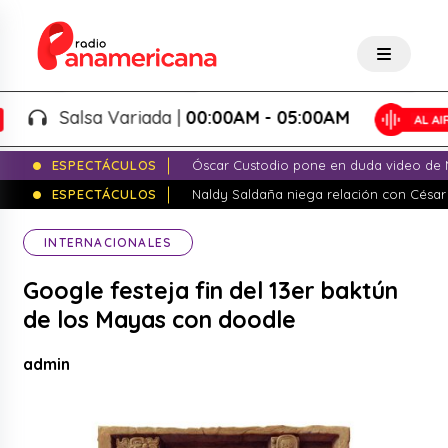
Salsa Variada |
00:00AM - 05:00AM
ESPECTÁCULOS
Óscar Custodio pone en duda video de N
ESPECTÁCULOS
Naldy Saldaña niega relación con César
INTERNACIONALES
Google festeja fin del 13er baktún
de los Mayas con doodle
admin