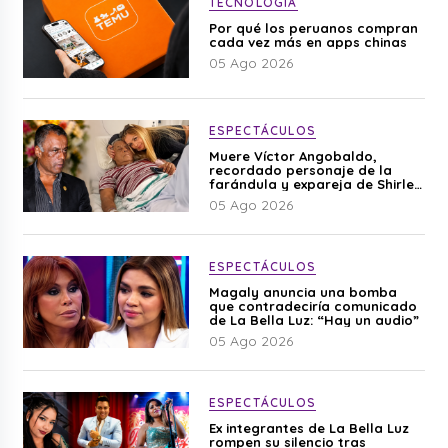
TECNOLOGÍA
Por qué los peruanos compran
cada vez más en apps chinas
05 Ago 2026
ESPECTÁCULOS
Muere Víctor Angobaldo,
recordado personaje de la
farándula y expareja de Shirley
Cherres
05 Ago 2026
ESPECTÁCULOS
Magaly anuncia una bomba
que contradeciría comunicado
de La Bella Luz: “Hay un audio”
05 Ago 2026
ESPECTÁCULOS
Ex integrantes de La Bella Luz
rompen su silencio tras