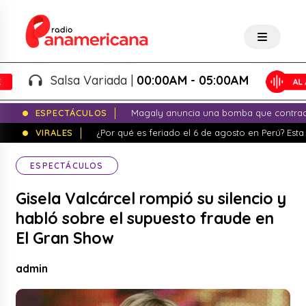
Salsa Variada |
00:00AM - 05:00AM
ESPECTÁCULOS
Magaly anuncia una bomba que contrade
VIRALES
¿Por qué es feriado el 6 de agosto en Perú? Esta 
ESPECTÁCULOS
Gisela Valcárcel rompió su silencio y
habló sobre el supuesto fraude en
El Gran Show
admin