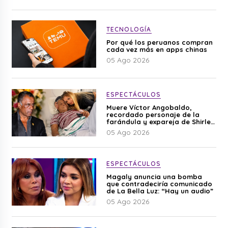
TECNOLOGÍA
Por qué los peruanos compran
cada vez más en apps chinas
05 Ago 2026
ESPECTÁCULOS
Muere Víctor Angobaldo,
recordado personaje de la
farándula y expareja de Shirley
Cherres
05 Ago 2026
ESPECTÁCULOS
Magaly anuncia una bomba
que contradeciría comunicado
de La Bella Luz: “Hay un audio”
05 Ago 2026