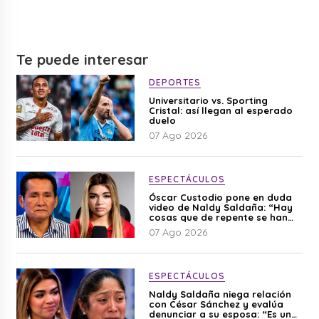
Te puede interesar
DEPORTES
Universitario vs. Sporting
Cristal: así llegan al esperado
duelo
07 Ago 2026
ESPECTÁCULOS
Óscar Custodio pone en duda
video de Naldy Saldaña: “Hay
cosas que de repente se han
editado”
07 Ago 2026
ESPECTÁCULOS
Naldy Saldaña niega relación
con César Sánchez y evalúa
denunciar a su esposa: “Es una