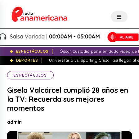
Salsa Variada |
00:00AM - 05:00AM
ESPECTÁCULOS
Óscar Custodio pone en duda video de N
DEPORTES
Universitario vs. Sporting Cristal: así llegan a
ESPECTÁCULOS
Gisela Valcárcel cumplió 28 años en
la TV: Recuerda sus mejores
momentos
admin