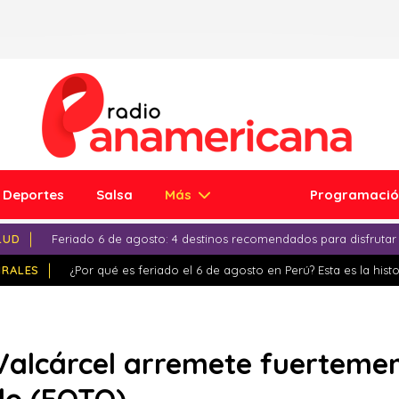
Deportes
Salsa
Más
Programaci
LUD
Feriado 6 de agosto: 4 destinos recomendados para disfrutar
IRALES
¿Por qué es feriado el 6 de agosto en Perú? Esta es la histo
a Valcárcel arremete fuertem