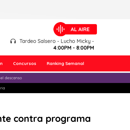
Tardeo Salsero - Lucho Micky -
4:00PM - 8:00PM
ón
Concursos
Ranking Semanal
 el descanso
ria
ente contra programa