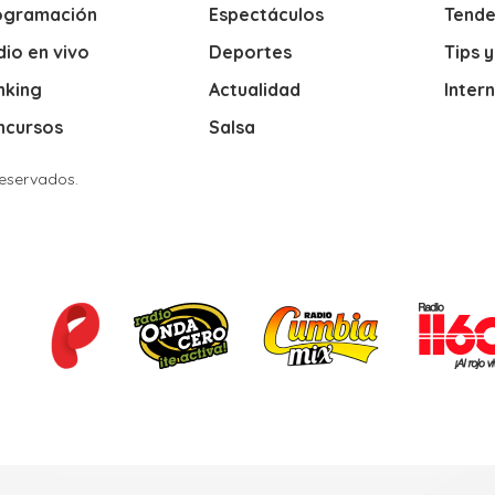
ogramación
Espectáculos
Tende
io en vivo
Deportes
Tips 
nking
Actualidad
Inter
ncursos
Salsa
Reservados.