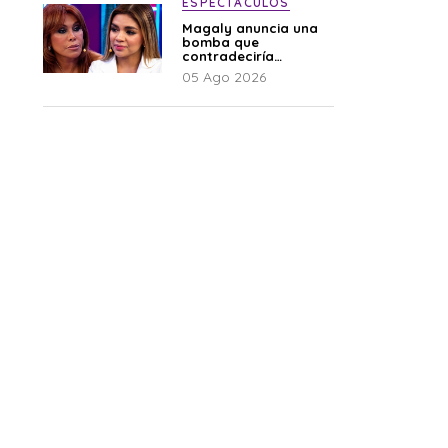
ESPECTÁCULOS
Magaly anuncia una
bomba que
contradeciría
comunicado de La
05 Ago 2026
Bella Luz: “Hay un
audio”