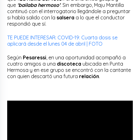
que
‘bailaba hermoso’
. Sin embargo, Maju Mantilla
continuó con el interrogatorio llegándole a preguntar
si había salido con la
salsera
a lo que el conductor
respondió que sí.
TE PUEDE INTERESAR: COVID-19: Cuarta dosis se
aplicará desde el lunes 04 de abril | FOTO
Según
Pesaressi
, en una oportunidad acompañó a
cuatro amigos a una
discoteca
ubicada en Punta
Hermosa y en ese grupo se encontró con la cantante
con quien descartó una futura
relación
.