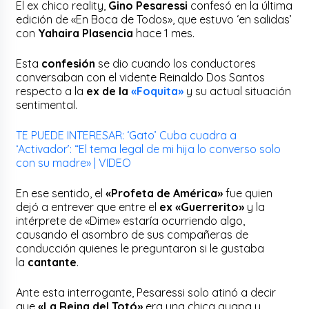
El ex chico reality,
Gino Pesaressi
confesó en la última
edición de «En Boca de Todos», que estuvo ‘en salidas’
con
Yahaira Plasencia
hace 1 mes.
Esta
confesión
se dio cuando los conductores
conversaban con el vidente Reinaldo Dos Santos
respecto a la
ex de la
«Foquita»
y su actual situación
sentimental.
TE PUEDE INTERESAR: ‘Gato’ Cuba cuadra a
‘Activador’: “El tema legal de mi hija lo converso solo
con su madre» | VIDEO
En ese sentido, el
«Profeta de América»
fue quien
dejó a entrever que entre el
ex «Guerrerito»
y la
intérprete de «Dime» estaría ocurriendo algo,
causando el asombro de sus compañeras de
conducción quienes le preguntaron si le gustaba
la
cantante
.
Ante esta interrogante, Pesaressi solo atinó a decir
que
«La Reina del Totó»
era una chica guapa y