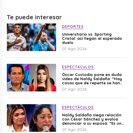
Te puede interesar
DEPORTES
Universitario vs. Sporting
Cristal: así llegan al esperado
duelo
07 Ago 2026
ESPECTÁCULOS
Óscar Custodio pone en duda
video de Naldy Saldaña: “Hay
cosas que de repente se han
editado”
07 Ago 2026
ESPECTÁCULOS
Naldy Saldaña niega relación
con César Sánchez y evalúa
denunciar a su esposa: “Es una
difamación”
07 Ago 2026