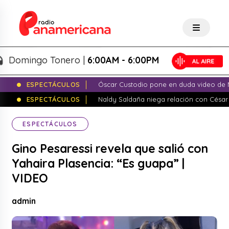
omingo Tonero |
6:00AM - 6:00PM
ESPECTÁCULOS
Óscar Custodio pone en duda video de N
ESPECTÁCULOS
Naldy Saldaña niega relación con César
ESPECTÁCULOS
Gino Pesaressi revela que salió con
Yahaira Plasencia: “Es guapa” |
VIDEO
admin