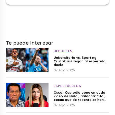
Te puede interesar
DEPORTES
Universitario vs. Sporting
Cristal: así llegan al esperado
duelo
07 Ago 2026
ESPECTÁCULOS
Óscar Custodio pone en duda
video de Naldy Saldaña: “Hay
cosas que de repente se han
editado”
07 Ago 2026