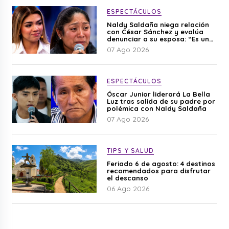
ESPECTÁCULOS
Naldy Saldaña niega relación
con César Sánchez y evalúa
denunciar a su esposa: “Es una
difamación”
07 Ago 2026
ESPECTÁCULOS
Óscar Junior liderará La Bella
Luz tras salida de su padre por
polémica con Naldy Saldaña
07 Ago 2026
TIPS Y SALUD
Feriado 6 de agosto: 4 destinos
recomendados para disfrutar
el descanso
06 Ago 2026