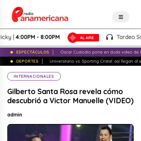
 |
4:00PM - 8:00PM
Tardeo Salser
ESPECTÁCULOS
Óscar Custodio pone en duda video de N
DEPORTES
Universitario vs. Sporting Cristal: así llegan a
INTERNACIONALES
Gilberto Santa Rosa revela cómo
descubrió a Victor Manuelle (VIDEO)
admin