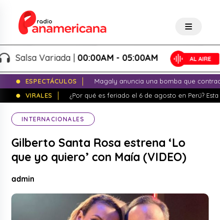
Salsa Variada |
00:00AM - 05:00AM
ESPECTÁCULOS
Magaly anuncia una bomba que contrade
VIRALES
¿Por qué es feriado el 6 de agosto en Perú? Esta 
INTERNACIONALES
Gilberto Santa Rosa estrena ‘Lo
que yo quiero’ con Maía (VIDEO)
admin