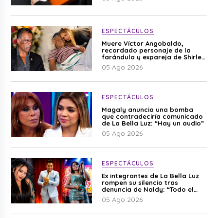
ESPECTÁCULOS
Muere Víctor Angobaldo,
recordado personaje de la
farándula y expareja de Shirley
Cherres
05 Ago 2026
ESPECTÁCULOS
Magaly anuncia una bomba
que contradeciría comunicado
de La Bella Luz: “Hay un audio”
05 Ago 2026
ESPECTÁCULOS
Ex integrantes de La Bella Luz
rompen su silencio tras
denuncia de Naldy: “Todo el
mundo lo sabía”
05 Ago 2026