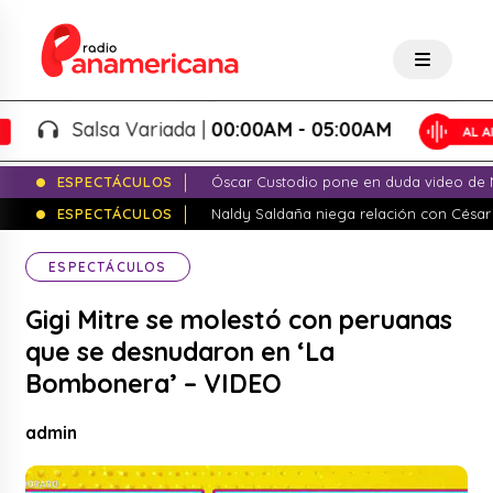
Salsa Variada |
00:00AM - 05:00AM
ESPECTÁCULOS
Óscar Custodio pone en duda video de N
ESPECTÁCULOS
Naldy Saldaña niega relación con César
ESPECTÁCULOS
Gigi Mitre se molestó con peruanas
que se desnudaron en ‘La
Bombonera’ – VIDEO
admin