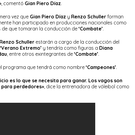
»
, comentó
Gian Piero Díaz
.
imera vez que
Gian Piero Díaz
y
Renzo Schuller
forman
rmente han participado en producciones nacionales como
s de que tomaran la conducción de
‘Combate’
.
Renzo Schuller
estarán a cargo de la conducción del
‘Verano Extremo’
y tendría como figuras a
Diana
dau
, entre otros exintegrantes de
‘Combate’
.
 del programa que tendrá como nombre
‘Campeones’
.
icio es lo que se necesita para ganar. Los vagos son
r para perdedores»
, dice la entrenadora de vóleibol como