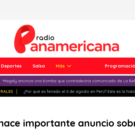
Deportes
Salsa
Más
Programaci
Magaly anuncia una bomba que contradeciría comunicado de La Bell
IRALES
¿Por qué es feriado el 6 de agosto en Perú? Esta es la histo
 hace importante anuncio sob