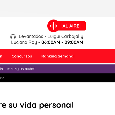
Levantados - Luigui Carbajal y
Luciana Roy -
06:00AM - 09:00AM
ón
Concursos
Ranking Semanal
a Luz: “Hay un audio”
ria
re su vida personal