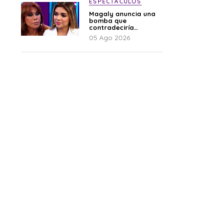
ESPECTÁCULOS
Magaly anuncia una
bomba que
contradeciría
comunicado de La
05 Ago 2026
Bella Luz: “Hay un
audio”