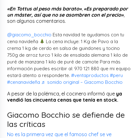
«En Tottus al peso más barato»
,
«Es preparado por
un máster, así que no se asombren con el precio»
,
son algunos comentarios.
@giacomo_bocchio
Esta navidad te ayudamos con tu
cena navideña
La cena incluye: 1 Kg de Pavo a la
crema 1 kg de cerdo en salsa de guindones y tocino
750g de arroz turco 1 kilo de ensalada alemana 1 kilo de
puré de manzana 1 kilo de puré de camote Para más
información puedes escribir al: 970 121 880 que mi equipo
estará atento a responderte.
#ventaproductos
#peru
#cenanavideña
♬ sonido original – Giacomo Bocchio
A pesar de la polémica, el cocinero informó que
ya
vendió las cincuenta cenas que tenía en stock.
Giacomo Bocchio se defiende de
las críticas
No es la primera vez que el famoso chef se ve