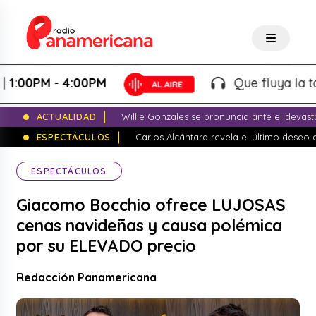
0PM - 4:00PM
Que fluya la tarde! 
ACTUALIDAD
Willie Gonzáles se pronuncia ante el devas
ESPECTÁCULOS
Carlos Alcántara revela el último dese
ESPECTÁCULOS
Giacomo Bocchio ofrece LUJOSAS
cenas navideñas y causa polémica
por su ELEVADO precio
Redacción Panamericana