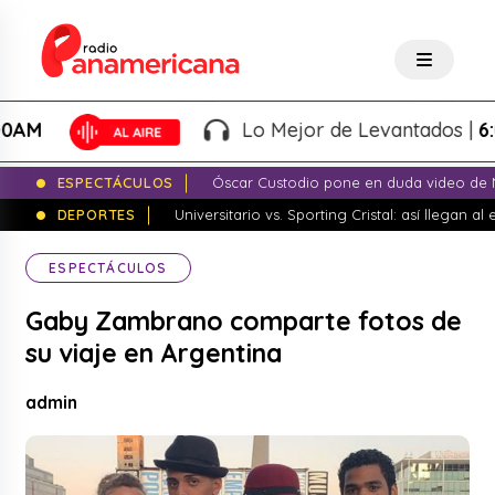
M
Lo Mejor de Levantados |
6:00A
ESPECTÁCULOS
Óscar Custodio pone en duda video de N
DEPORTES
Universitario vs. Sporting Cristal: así llegan a
ESPECTÁCULOS
Gaby Zambrano comparte fotos de
su viaje en Argentina
admin