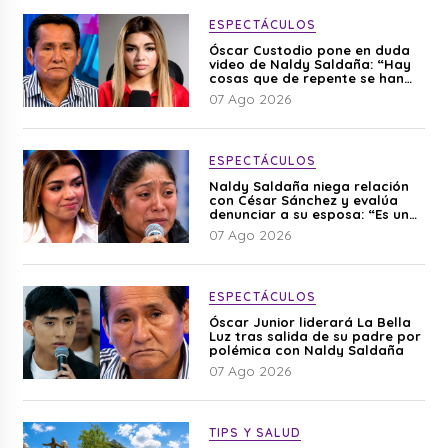
ESPECTÁCULOS
Óscar Custodio pone en duda
video de Naldy Saldaña: “Hay
cosas que de repente se han
editado”
07 Ago 2026
ESPECTÁCULOS
Naldy Saldaña niega relación
con César Sánchez y evalúa
denunciar a su esposa: “Es una
difamación”
07 Ago 2026
ESPECTÁCULOS
Óscar Junior liderará La Bella
Luz tras salida de su padre por
polémica con Naldy Saldaña
07 Ago 2026
TIPS Y SALUD