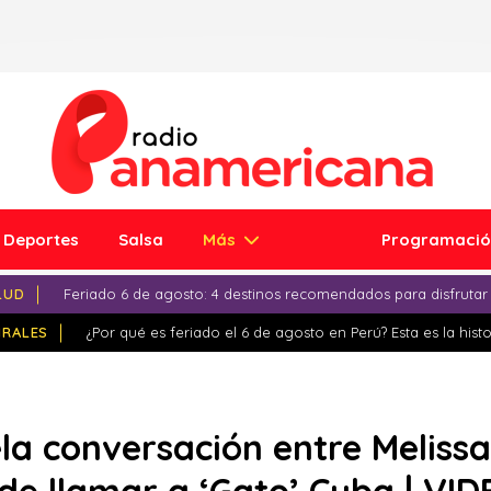
Deportes
Salsa
Más
Programaci
LUD
Feriado 6 de agosto: 4 destinos recomendados para disfrutar
IRALES
¿Por qué es feriado el 6 de agosto en Perú? Esta es la histo
ela conversación entre Meliss