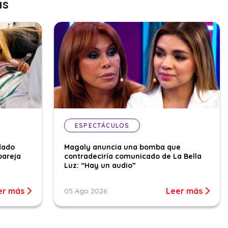
as
ESPECTÁCULOS
dado
Magaly anuncia una bomba que
pareja
contradeciría comunicado de La Bella
Luz: “Hay un audio”
er más
Leer más
05 Ago 2026