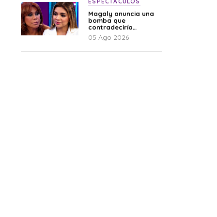
ESPECTÁCULOS
Magaly anuncia una
bomba que
contradeciría
comunicado de La
05 Ago 2026
Bella Luz: “Hay un
audio”