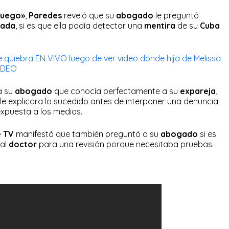
Fuego»
,
Paredes
reveló que su
abogado
le preguntó
mada
, si es que ella podía detectar una
mentira
de su
Cuba
e quiebra EN VIVO luego de ver video donde hija de Melissa
VIDEO
a su
abogado
que conocía perfectamente a su
expareja
,
 le explicara lo sucedido antes de interponer una denuncia
expuesta a los medios.
e TV
manifestó que también preguntó a su
abogado
si es
al
doctor
para una revisión porque necesitaba pruebas.