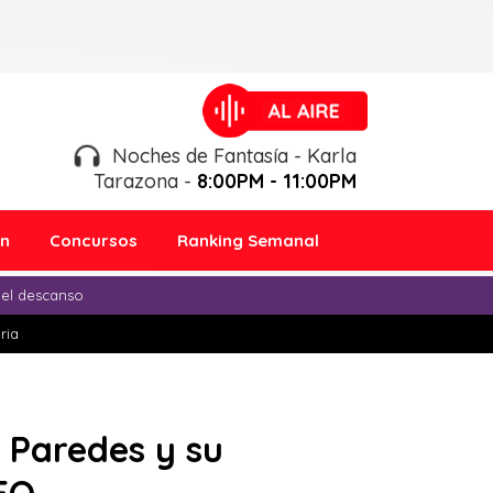
Noches de Fantasía - Karla
Tarazona -
8:00PM - 11:00PM
ón
Concursos
Ranking Semanal
 el descanso
ria
a Paredes y su