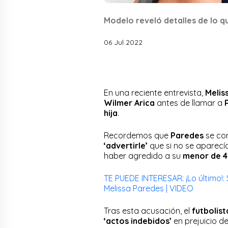
Modelo reveló detalles de lo qu
06 Jul 2022
En una reciente entrevista,
Melis
Wilmer Arica
antes de llamar a
hija
.
Recordemos que
Paredes
se co
‘advertirle’
que si no se aparecí
haber agredido a su
menor de 4
TE PUEDE INTERESAR: ¡Lo último!: 
Melissa Paredes | VIDEO
Tras esta acusación, el
futbolis
‘actos indebidos’
en prejuicio d