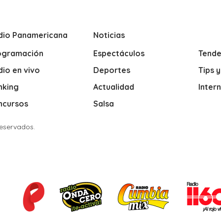
dio Panamericana
Noticias
ogramación
Espectáculos
Tende
io en vivo
Deportes
Tips 
nking
Actualidad
Inter
ncursos
Salsa
Reservados.