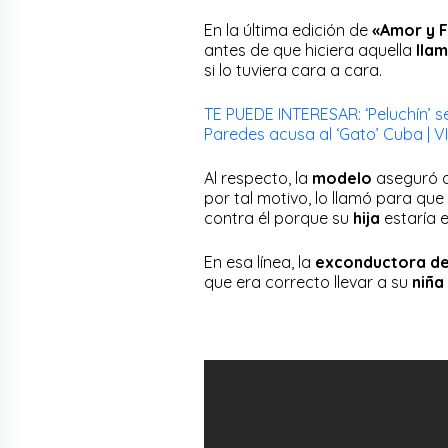
En la última edición de
«Amor y 
antes de que hiciera aquella
lla
si lo tuviera cara a cara.
TE PUEDE INTERESAR: ‘Peluchín’ s
Paredes acusa al ‘Gato’ Cuba | 
Al respecto, la
modelo
aseguró 
por tal motivo, lo llamó para que
contra él porque su
hija
estaría 
En esa línea, la
exconductora d
que era correcto llevar a su
niña