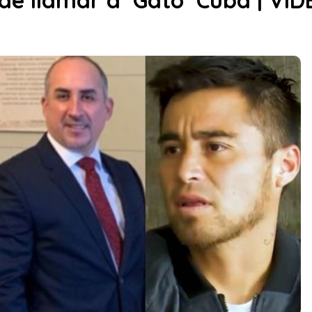
e llamar a ‘Gato’ Cuba | VID