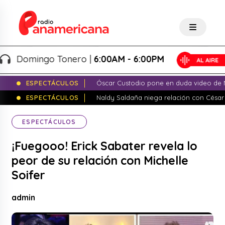
Domingo Tonero |
6:00AM - 6:00PM
ESPECTÁCULOS
Óscar Custodio pone en duda video de N
ESPECTÁCULOS
Naldy Saldaña niega relación con César
ESPECTÁCULOS
¡Fuegooo! Erick Sabater revela lo
peor de su relación con Michelle
Soifer
admin