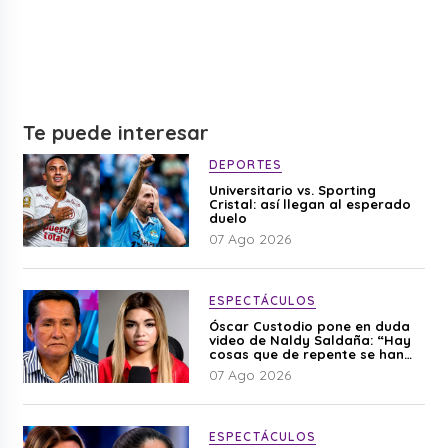
Te puede interesar
DEPORTES
Universitario vs. Sporting
Cristal: así llegan al esperado
duelo
07 Ago 2026
ESPECTÁCULOS
Óscar Custodio pone en duda
video de Naldy Saldaña: “Hay
cosas que de repente se han
editado”
07 Ago 2026
ESPECTÁCULOS