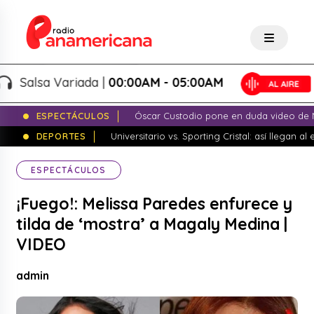
Salsa Variada |
00:00AM - 05:00AM
ESPECTÁCULOS
Óscar Custodio pone en duda video de N
DEPORTES
Universitario vs. Sporting Cristal: así llegan a
ESPECTÁCULOS
¡Fuego!: Melissa Paredes enfurece y
tilda de ‘mostra’ a Magaly Medina |
VIDEO
admin