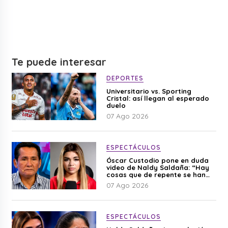
Te puede interesar
DEPORTES
Universitario vs. Sporting
Cristal: así llegan al esperado
duelo
07 Ago 2026
ESPECTÁCULOS
Óscar Custodio pone en duda
video de Naldy Saldaña: “Hay
cosas que de repente se han
editado”
07 Ago 2026
ESPECTÁCULOS