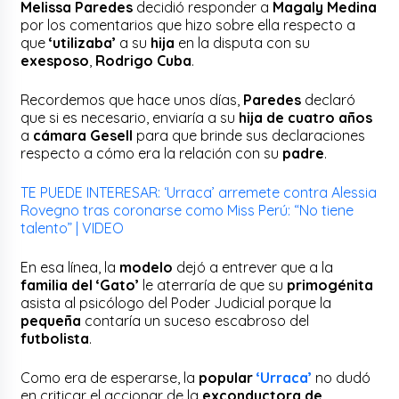
Melissa Paredes
decidió responder a
Magaly Medina
por los comentarios que hizo sobre ella respecto a
que
‘utilizaba’
a su
hija
en la disputa con su
exesposo
,
Rodrigo Cuba
.
Recordemos que hace unos días,
Paredes
declaró
que si es necesario, enviaría a su
hija de cuatro años
a
cámara Gesell
para que brinde sus declaraciones
respecto a cómo era la relación con su
padre
.
TE PUEDE INTERESAR: ‘Urraca’ arremete contra Alessia
Rovegno tras coronarse como Miss Perú: “No tiene
talento” | VIDEO
En esa línea, la
modelo
dejó a entrever que a la
familia del ‘Gato’
le aterraría de que su
primogénita
asista al psicólogo del Poder Judicial porque la
pequeña
contaría un suceso escabroso del
futbolista
.
Como era de esperarse, la
popular
‘Urraca’
no dudó
en criticar el accionar de la
exconductora de