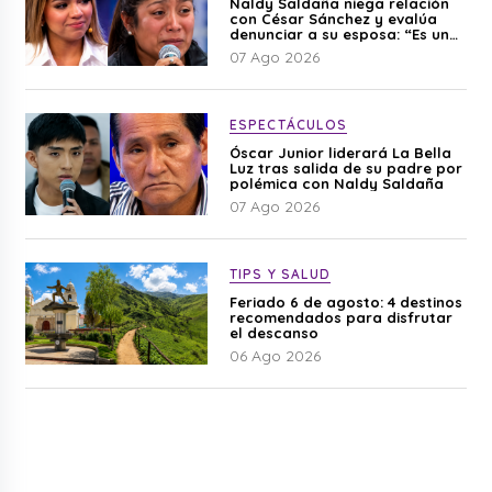
Naldy Saldaña niega relación
con César Sánchez y evalúa
denunciar a su esposa: “Es una
difamación”
07 Ago 2026
ESPECTÁCULOS
Óscar Junior liderará La Bella
Luz tras salida de su padre por
polémica con Naldy Saldaña
07 Ago 2026
TIPS Y SALUD
Feriado 6 de agosto: 4 destinos
recomendados para disfrutar
el descanso
06 Ago 2026